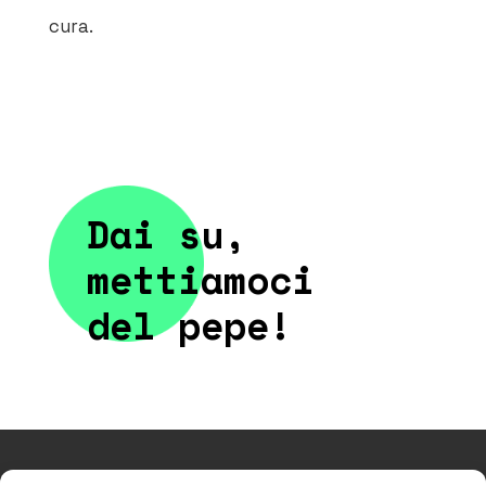
cura.
Dai su,
mettiamoci
del pepe!