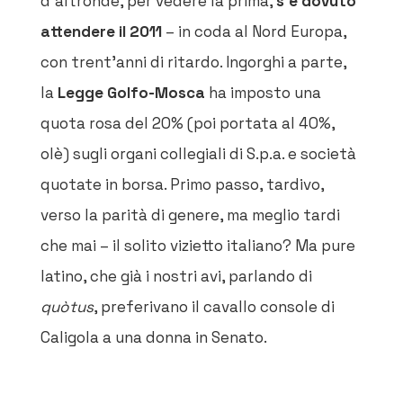
d’altronde, per vedere la prima,
s’è dovuto
attendere il 2011
–
in coda al Nord Europa,
con trent’anni di ritardo. Ingorghi a parte,
la
Legge Golfo-Mosca
ha imposto una
quota rosa del 20% (poi portata al 40%,
olè) sugli organi collegiali di S.p.a. e società
quotate in borsa. Primo passo, tardivo,
verso la parità di genere, ma meglio tardi
che mai – il solito vizietto italiano? Ma pure
latino, che già i nostri avi, parlando di
quòtus
, preferivano il cavallo console di
Caligola a una donna in Senato.